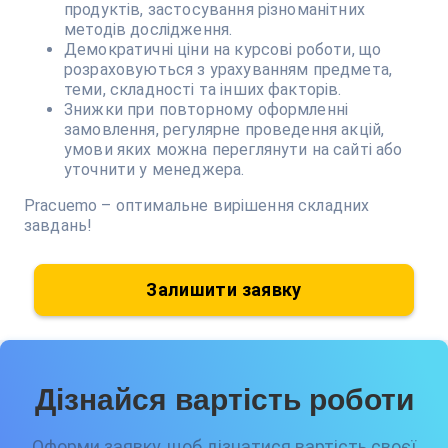
продуктів, застосування різноманітних
методів дослідження.
Демократичні ціни на курсові роботи, що
розраховуються з урахуванням предмета,
теми, складності та інших факторів.
Знижки при повторному оформленні
замовлення, регулярне проведення акцій,
умови яких можна переглянути на сайті або
уточнити у менеджера.
Pracuemo – оптимальне вирішення складних
завдань!
Залишити заявку
Дізнайся вартість роботи
Оформи заявку, щоб дізнатися вартість своєї