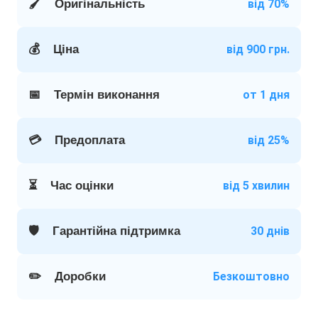
🖌️
Оригінальність
від 70%
💰
Ціна
від 900 грн.
📅
Термін виконання
от 1 дня
💳
Предоплата
від 25%
⏳
Час оцінки
від 5 хвилин
🛡️
Гарантійна підтримка
30 днів
✏️
Доробки
Безкоштовно