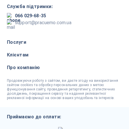
Служба підтримки:
066 029-68-35
support@pracuemo.com.ua
Послуги
Клієнтам
Про компанію
Продовжуючи роботу з сайтом, ви даєте згоду на використання
сайтом cookies та обробку персональних даних з метою
функціонування сайту, проведення ретаргетингу, статистичних
досліджень, покращення сервісу та надання релевантної
рекламної інформації на основі ваших уподобань та інтересів.
Приймаємо до оплати: