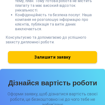
тему, план. Тому готова робота не містить
плагіату та має високий відсоток
унікальності.
Конфіденційність та безпека послуг. Наша
компанія не розголошує інформацію про
клієнтів, публікація та витік даних
виключається.
Консультуємо та допомагаємо до успішного
захисту дипломної роботи.
Залишити заявку
Дізнайся вартість роботи
Оформи заявку, щоб дізнатися вартість своєї
роботи, це безкоштовно і ні до чого тебе не
зобов'язує