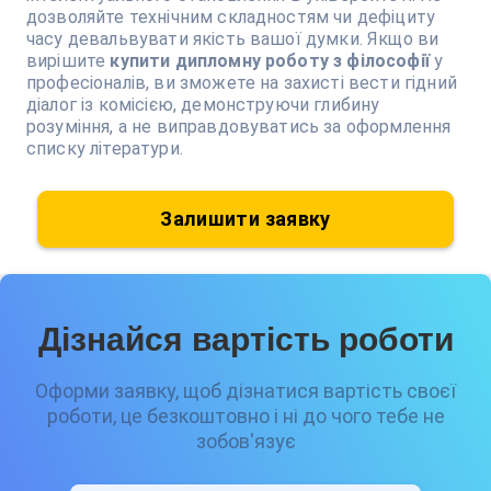
дозволяйте технічним складностям чи дефіциту
часу девальвувати якість вашої думки. Якщо ви
вирішите
купити дипломну роботу з філософії
у
професіоналів, ви зможете на захисті вести гідний
діалог із комісією, демонструючи глибину
розуміння, а не виправдовуватись за оформлення
списку літератури.
Залишити заявку
Дізнайся вартість роботи
Оформи заявку, щоб дізнатися вартість своєї
роботи, це безкоштовно і ні до чого тебе не
зобов'язує