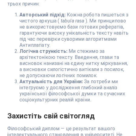
трьох причин:
Авторський підхід:
Кожна робота пишеться з
чистого аркуша (
tabula rasa
). Ми принципово
не використовуємо бази готових рефератів,
гарантуючи високу унікальність тексту навіть
під час перевірки суворими алгоритмами
Антиплагіату.
Логічна стрункість:
Ми стежимо за
архітектонікою тексту. Введення, глави та
висновок нанизані на єдину нитку міркування,
а висновки силогістично витікали з посилок,
не допускаючи логічних помилок.
Актуальність для України:
За потреби ми
інтегруємо у дослідження глибокий аналіз
української філософської думки та сучасних
соціокультурних реалій країни.
Захистіть свій світогляд
Філософський диплом — це результат вашого
інтелектуального становлення в університеті. Не