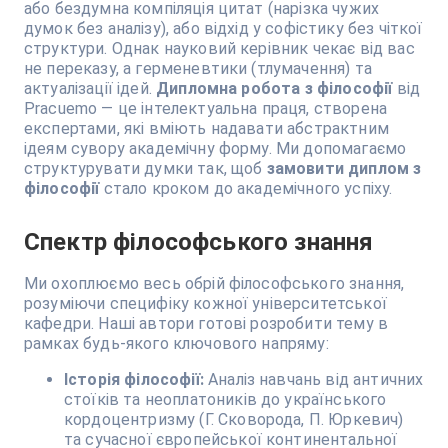
або бездумна компіляція цитат (нарізка чужих
думок без аналізу), або відхід у софістику без чіткої
структури. Однак науковий керівник чекає від вас
не переказу, а герменевтики (тлумачення) та
актуалізації ідей.
Дипломна робота з філософії
від
Pracuemo — це інтелектуальна праця, створена
експертами, які вміють надавати абстрактним
ідеям сувору академічну форму. Ми допомагаємо
структурувати думки так, щоб
замовити диплом з
філософії
стало кроком до академічного успіху.
Спектр філософського знання
Ми охоплюємо весь обрій філософського знання,
розуміючи специфіку кожної університетської
кафедри. Наші автори готові розробити тему в
рамках будь-якого ключового напряму:
Історія філософії:
Аналіз навчань від античних
стоїків та неоплатоників до українського
кордоцентризму (Г. Сковорода, П. Юркевич)
та сучасної європейської континентальної