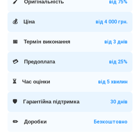
🖌️
Оригінальність
від 75%
💰
Ціна
від 4 000 грн.
📅
Термін виконання
від 3 днів
💳
Предоплата
від 25%
⏳
Час оцінки
від 5 хвилин
🛡️
Гарантійна підтримка
30 днів
✏️
Доробки
Безкоштовно