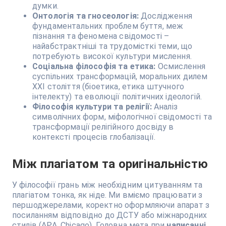
думки.
Онтологія та гносеологія:
Дослідження
фундаментальних проблем буття, меж
пізнання та феномена свідомості –
найабстрактніші та трудомісткі теми, що
потребують високої культури мислення.
Соціальна філософія та етика:
Осмислення
суспільних трансформацій, моральних дилем
XXI століття (біоетика, етика штучного
інтелекту) та еволюції політичних ідеологій.
Філософія культури та релігії:
Аналіз
символічних форм, міфологічної свідомості та
трансформації релігійного досвіду в
контексті процесів глобалізації.
Між плагіатом та оригінальністю
У філософії грань між необхідним цитуванням та
плагіатом тонка, як ніде. Ми вміємо працювати з
першоджерелами, коректно оформляючи апарат з
посиланням відповідно до ДСТУ або міжнародних
стилів (APA, Chicago). Головна мета при
написанні