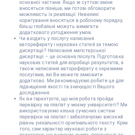
основної частини. Якщо ж суттєві зміни
вносяться пізніше, ми готові обговорити
можливість їх реалізації. Невеликі
коригування вносяться в робочому порядку,
більш глобальні можуть вимагати
додаткового узгодження умов.
Чи входить у послугу написання
автореферату і наукових статей за темою
дисертації? Написання магістерської
дисертації – це основна послуга. Підготовка
наукових статей для апробації результатів, а
також написання автореферату є окремими
послугами, які Ви можете замовити
додатково. Ми рекомендуємо робити це для
підвищення якості та значущості Вашого
дослідження.
Як ви гарантуєте, що моя робота пройде
перевірку на плагіат у моєму університеті? Ми
використовуємо кілька сучасних систем
перевірки на плагіат і забезпечуємо високий
рівень унікальності оригінального тексту. Крім
того, сам характер наукової роботи з
педагогіки, що включає аналіз, порівняння та