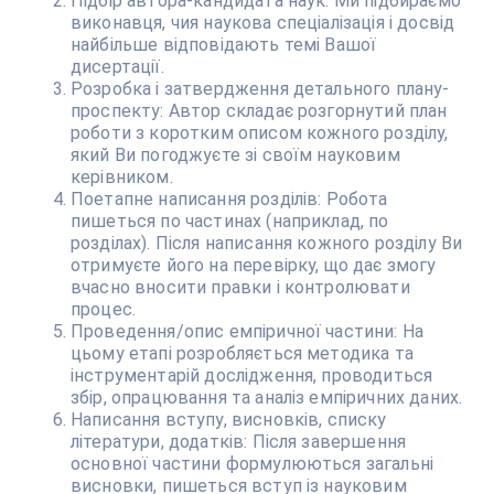
Підбір автора-кандидата наук: Ми підбираємо
виконавця, чия наукова спеціалізація і досвід
найбільше відповідають темі Вашої
дисертації.
Розробка і затвердження детального плану-
проспекту: Автор складає розгорнутий план
роботи з коротким описом кожного розділу,
який Ви погоджуєте зі своїм науковим
керівником.
Поетапне написання розділів: Робота
пишеться по частинах (наприклад, по
розділах). Після написання кожного розділу Ви
отримуєте його на перевірку, що дає змогу
вчасно вносити правки і контролювати
процес.
Проведення/опис емпіричної частини: На
цьому етапі розробляється методика та
інструментарій дослідження, проводиться
збір, опрацювання та аналіз емпіричних даних.
Написання вступу, висновків, списку
літератури, додатків: Після завершення
основної частини формулюються загальні
висновки, пишеться вступ із науковим