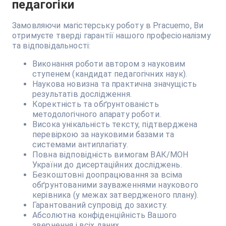
педагогіки
Замовляючи магістерську роботу в Pracuemo, Ви
отримуєте тверді гарантії нашого професіоналізму
та відповідальності:
Виконання роботи автором з науковим
ступенем (кандидат педагогічних наук).
Наукова новизна та практична значущість
результатів дослідження.
Коректність та обґрунтованість
методологічного апарату роботи.
Висока унікальність тексту, підтверджена
перевіркою за науковими базами та
системами антиплагіату.
Повна відповідність вимогам ВАК/МОН
України до дисертаційних досліджень.
Безкоштовні доопрацювання за всіма
обґрунтованими зауваженнями наукового
керівника (у межах затвердженого плану).
Гарантований супровід до захисту.
Абсолютна конфіденційність Вашого
звернення і всіх даних.