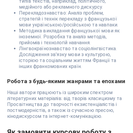
типів текстів, наприклад, політичного,
медійного або рекламного дискурсу.
Перекладознавство: Аналіз проблем,
стратегій і технік перекладу з французької
мови українською/російською та навпаки.
Методика викладання французької мови як
іноземної. Розробка та аналіз методів,
прийомів і технологій навчання.
Лінгвокраїнознавство та соціолінгвістика.
Дослідження зв’язку мови з культурою,
історією та соціальним життям Франції та
інших франкомовних країн.
Робота з будь-якими жанрами та епохами
Наші автори працюють із широким спектром
літературних матеріалів: від творів класицизму та
Просвітництва до творчості екзистенціалістів і
постмодерністів, а також із сучасною пресою,
кінодискурсом та інтернет-комунікацією.
Як замовити курсову роботу з