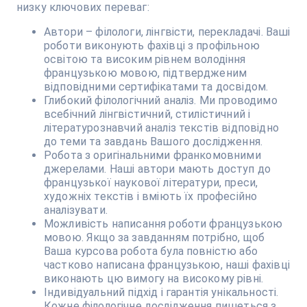
низку ключових переваг:
Автори – філологи, лінгвісти, перекладачі. Ваші
роботи виконують фахівці з профільною
освітою та високим рівнем володіння
французькою мовою, підтвердженим
відповідними сертифікатами та досвідом.
Глибокий філологічний аналіз. Ми проводимо
всебічний лінгвістичний, стилістичний і
літературознавчий аналіз текстів відповідно
до теми та завдань Вашого дослідження.
Робота з оригінальними франкомовними
джерелами. Наші автори мають доступ до
французької наукової літератури, преси,
художніх текстів і вміють їх професійно
аналізувати.
Можливість написання роботи французькою
мовою. Якщо за завданням потрібно, щоб
Ваша курсова робота була повністю або
частково написана французькою, наші фахівці
виконають цю вимогу на високому рівні.
Індивідуальний підхід і гарантія унікальності.
Кожне філологічне дослідження пишеться з