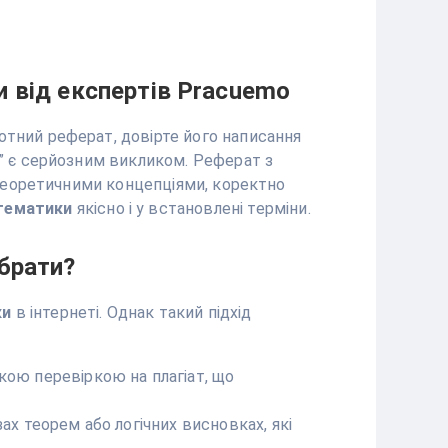
 від експертів Pracuemo
отний реферат, довірте його написання
к” є серйозним викликом. Реферат з
и теоретичними концепціями, коректно
атематики
якісно і у встановлені терміни.
брати?
ки
в інтернеті. Однак такий підхід
ою перевіркою на плагіат, що
х теорем або логічних висновках, які