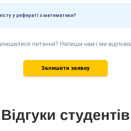
місту у рефераті з математики?
алишилися питання? Напиши нам і ми відпові
Залишити заявку
Відгуки студентів