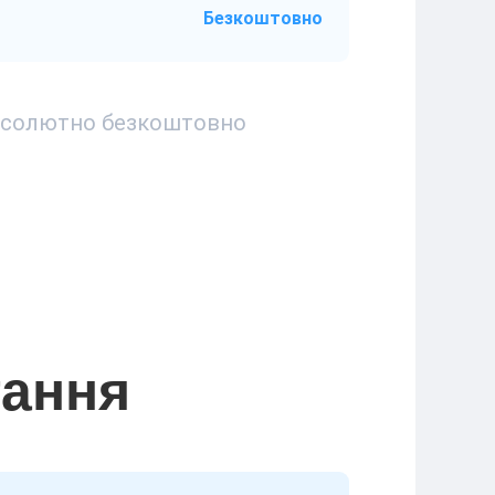
Безкоштовно
 абсолютно безкоштовно
тання