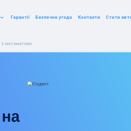
Гарантії
Безпечна угода
Контакти
Стати авт
 з математики
 на