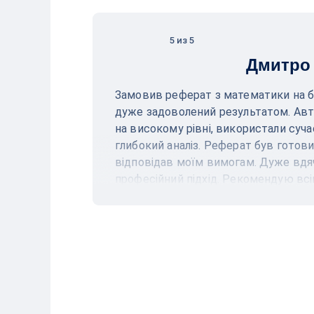
5 из 5
Дмитро
Замовив реферат з математики на бі
дуже задоволений результатом. Авт
на високому рівні, використали суч
глибокий аналіз. Реферат був готови
відповідав моїм вимогам. Дуже вдячн
професійний підхід. Рекомендую вс