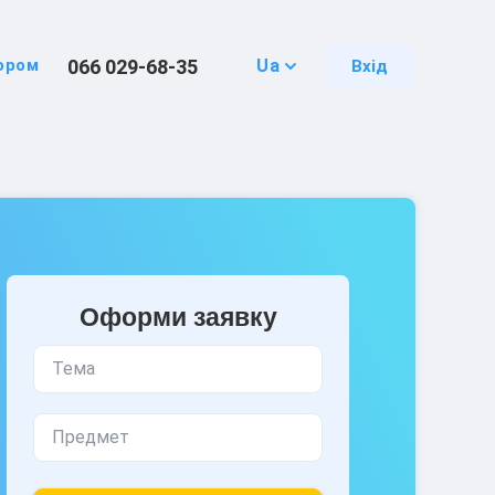
066 029-68-35
ором
Ua
Вхід
Оформи заявку