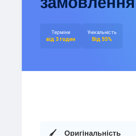
замовлення
Терміни
Унікальність
від 3 годин
Від 55%
🖌️
Оригінальність