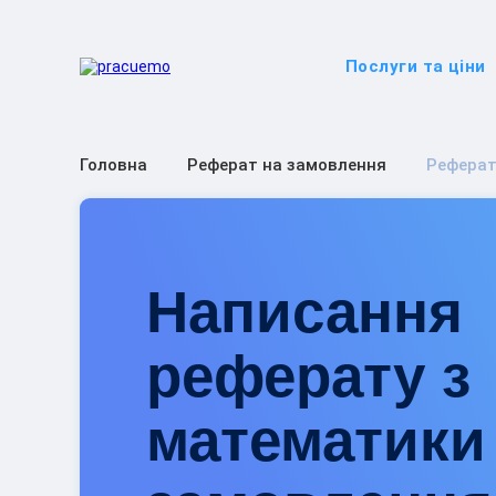
Послуги та ціни
Головна
Реферат на замовлення
Реферат
Написання
реферату з
математики