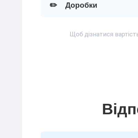
✏️
Доробки
Щоб дізнатися вартіст
Відп