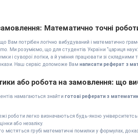
замовлення: Математично точні роботи
що Вам потрібен логічно вибудуваний і математично грам
mo. Ми розуміємо, що для студентів України “цариця нау
умки і суворої логіки, а й уміння працювати зі складним
докази. Наш сервіс допоможе Вам
написати реферат з м
тики або робота на замовлення: що ви
дентів намагаються знайти
готові реферати з математи
ежі роботи легко визначаються будь-якою університетськ
інки або незаліку.
о містяться грубі математичні помилки у формулах, доказа