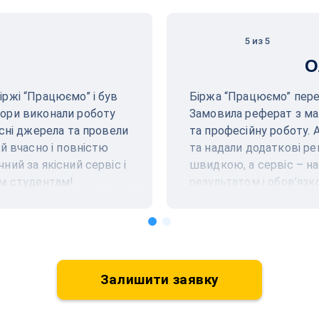
5 из 5
О
ржі “Працюємо” і був
Біржа “Працюємо” пере
ори виконали роботу
Замовила реферат з ма
асні джерела та провели
та професійну роботу. 
й вчасно і повністю
та надали додаткові ре
ий за якісний сервіс і
швидкою, а сервіс – н
ім студентам!
результатом і обов’язк
Залишити заявку