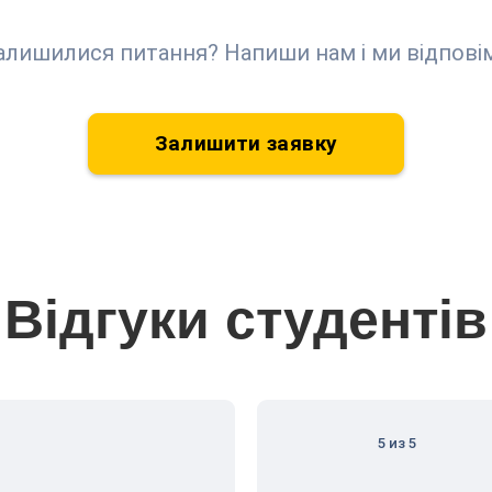
алишилися питання? Напиши нам і ми відпові
Залишити заявку
Відгуки студентів
5 из 5