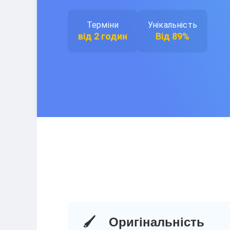
Терміни
Унікальність
від 2 годин
Від 89%
🖌️
Оригінальність