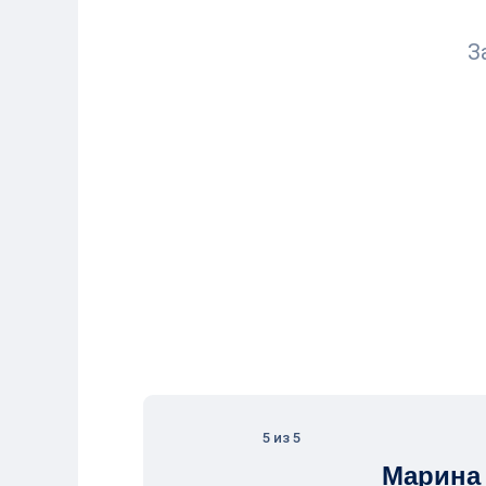
З
5 из 5
Марина