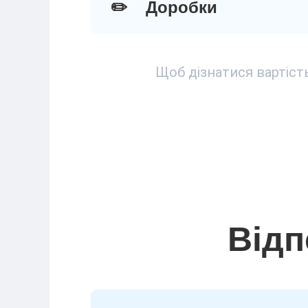
✏️
Доробки
Щоб дізнатися вартіст
Відп