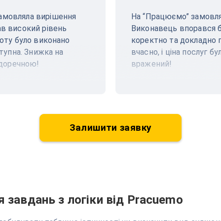
Замовляла вирішення
На “Працюємо” замовляв
ав високий рівень
Виконавець впорався б
боту було виконано
коректно та докладно 
ступна. Знижка на
вчасно, і ціна послуг б
доречною!
вражений!
Залишити заявку
 завдань з логіки від Pracuemo