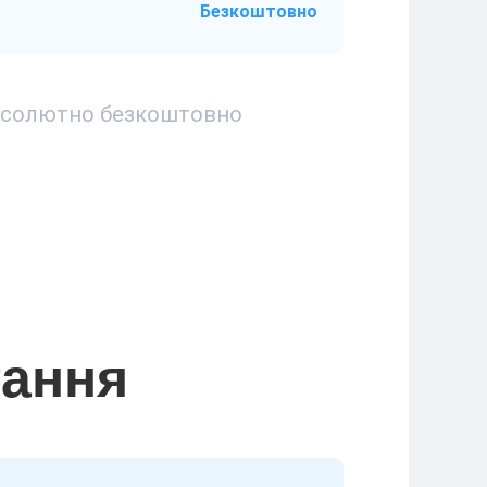
Безкоштовно
 абсолютно безкоштовно
тання