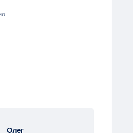
мо
Олег