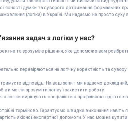
 побудувати таблицю істинності чи визначити вид суджен
ної ясності думки та суворого дотримання формальних п
мовлення (логіка) в Україні. Ми надаємо не просто суху в
язання задач з логіки у нас?
оректне та зрозуміле рішення, яке допоможе вам розібрат
 ретельно перевіряються на логічну коректність та сувору
отримуєте відповідь. На ваш запит ми надаємо докладний,
 ви могли зрозуміти логіку і захистити роботу.
я з логіки вирішують спеціалісти з профільною підготовк
отрібні терміново. Гарантуємо швидке виконання навіть 
ртість якісної експертної допомоги. У нас можна купити 