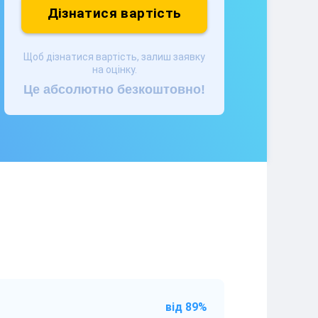
Дізнатися вартість
Щоб дізнатися вартість, залиш заявку
на оцінку.
Це абсолютно безкоштовно!
від 89%