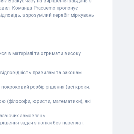
ня? Бракує часу на вирішення завдань з
равил. Команда Pracuemo пропонує
ідповідь, а зрозумілий перебіг міркувань
ися в матеріалі та отримати високу
 відповідність правилам та законам
 покроковий розбір рішення (всі кроки,
ою (філософи, юристи, математики), які
палаючих замовлень.
рішення задач з логіки без переплат.