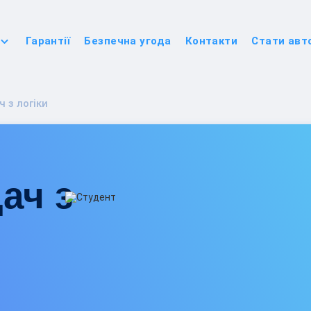
Гарантії
Безпечна угода
Контакти
Стати авт
 з логіки
ач з