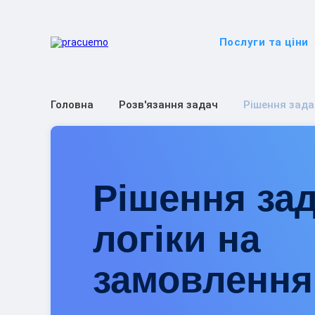
Послуги та ціни
Головна
Розв'язання задач
Рішення задач
Рішення зад
логіки на
замовлення