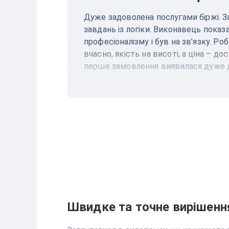
Дуже задоволена послугами біржі. 
завдань із логіки. Виконавець показ
професіоналізму і був на зв’язку. Ро
вчасно, якість на висоті, а ціна – до
перше замовлення виявилася дуже 
Швидке та точне вирішення