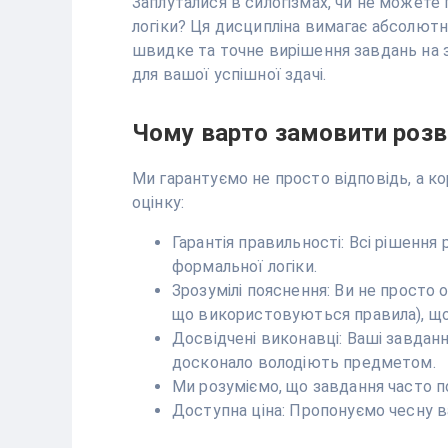
Заплуталися в силогізмах, чи не можете
логіки? Ця дисципліна вимагає абсолют
швидке та точне вирішення завдань на за
для вашої успішної здачі.
Чому варто замовити розв’
Ми гарантуємо не просто відповідь, а к
оцінку:
Гарантія правильності: Всі рішення
формальної логіки.
Зрозумілі пояснення: Ви не просто 
що використовуються правила), щоб
Досвідчені виконавці: Ваші завданн
досконало володіють предметом.
Ми розуміємо, що завдання часто п
Доступна ціна: Пропонуємо чесну ва