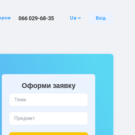
066 029-68-35
ором
Ua
Вхід
Оформи заявку