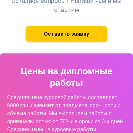
Остались вопросы? Напиши нам и мы
ответим
Оставить заявку
Цены на дипломные
работы
Средняя цена курсовой работы составляет
6000 грн и зависит от предмета, срочности и
объема работы. Мы выполняем работы с
оригинальностью от 70% и в сроки от 3-х дней.
Средние цены на курсовые работы