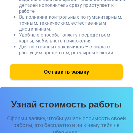
деталей исполнитель сразу приступает к
работе.
Выполнение контрольных по гуманитарным,
точным, техническим, естественным
дисциплинам.
Удобные способы оплату посредством
карты, мобильного приложения.
Для постоянных заказчиков – скидка с
растущим процентом, регулярные акции.
Оставить заявку
Узнай стоимость работы
Оформи заявку, чтобы узнать стоимость своей
работы, это бесплатно и ни к чему тебя не
обязывает