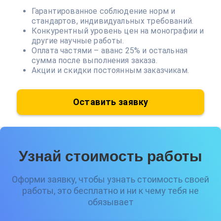
Гарантированное соблюдение норм и
стандартов, индивидуальных требований.
Конкурентный уровень цен на монографии и
другие научные работы.
Оплата частями – аванс 25% и остальная
сумма после выполнения заказа.
Акции и скидки постоянным заказчикам.
Оставить заявку
Узнай стоимость работы
Оформи заявку, чтобы узнать стоимость своей
работы, это бесплатно и ни к чему тебя не
обязывает