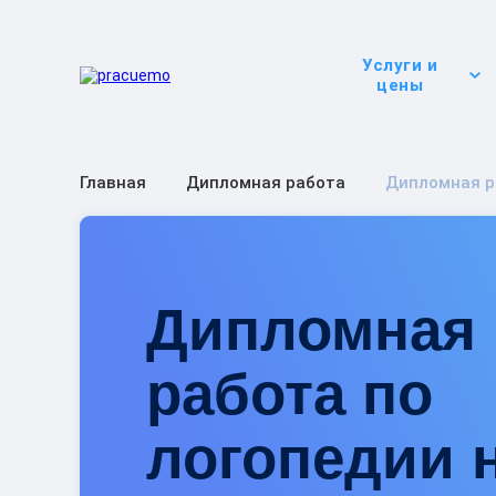
Услуги и
цены
Главная
Дипломная работа
Дипломная р
Дипломная
работа по
логопедии 