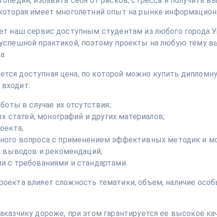
гопедии, избавить себя от рисков, стресса и получить в
 которая имеет многолетний опыт на рынке информацион
ет наш сервис доступным студентам из любого города Ук
 успешной практикой, поэтому проекты на любую тему 
а.
тся доступная цена, по которой можно купить дипломну
 входит:
боты в случае их отсутствия;
ых статей, монографий и других материалов;
оекта;
ного вопроса с применением эффективных методик и мо
, выводов и рекомендаций;
и с требованиями и стандартами.
оекта влияет сложность тематики, объем, наличие особ
аказчику дороже, при этом гарантируется ее высокое ка