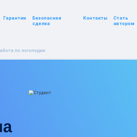
Гарантии
Безопасная
Контакты
Стать
сделка
автором
абота по логопедии
на