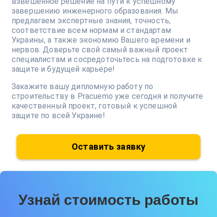
взвешенное решение на пути к успешному
завершению инженерного образования. Мы
предлагаем экспертные знания, точность,
соответствие всем нормам и стандартам
Украины, а также экономию Вашего времени и
нервов. Доверьте свой самый важный проект
специалистам и сосредоточьтесь на подготовке к
защите и будущей карьере!
Закажите вашу дипломную работу по
строительству в Pracuemo уже сегодня и получите
качественный проект, готовый к успешной
защите по всей Украине!
Оставить заявку
Узнай стоимость работы