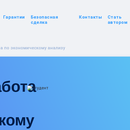
Гарантии
Безопасная
Контакты
Стать
сделка
автором
а по экономическому анализу
абота
кому