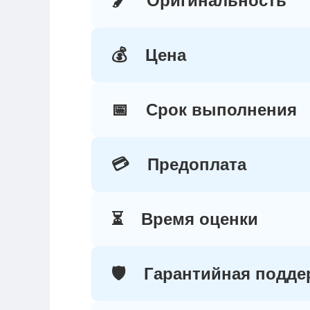
🖌️
Оригинальность
💰
Цена
📅
Срок выполнения
💳
Предоплата
⏳
Время оценки
🛡️
Гарантийная подде