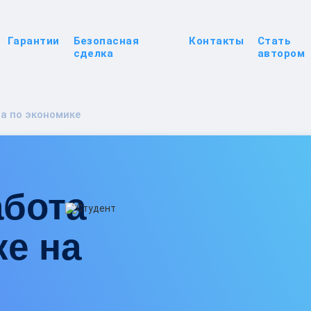
Гарантии
Безопасная
Контакты
Стать
сделка
автором
а по экономике
абота
ке на