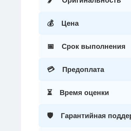
🖌️
Оригинальность
💰
Цена
📅
Срок выполнения
💳
Предоплата
⏳
Время оценки
🛡️
Гарантийная подде