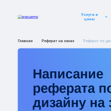
Услуги и
цены
Главная
Реферат на заказ
Реферат по ди
Написание
реферата п
дизайну на 