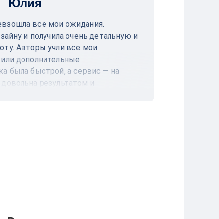
Юлия
взошла все мои ожидания.
Огромное 
изайну и получила очень детальную и
выполненн
ту. Авторы учли все мои
глубоким 
вили дополнительные
источнико
а была быстрой, а сервис — на
профессио
 довольна результатом и
вовремя и
ещё раз!
всем, кто