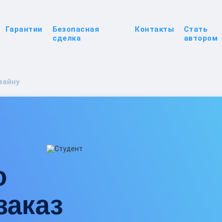
Гарантии
Безопасная
Контакты
Стать
сделка
автором
зайну
о
заказ