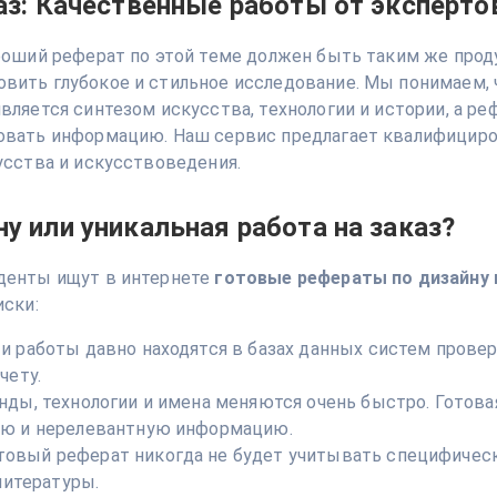
каз: Качественные работы от эксперто
ороший реферат по этой теме должен быть таким же про
вить глубокое и стильное исследование. Мы понимаем, 
ляется синтезом искусства, технологии и истории, а реф
овать информацию. Наш сервис предлагает квалифициро
усства и искусствоведения.
у или уникальная работа на заказ?
уденты ищут в интернете
готовые рефераты по дизайну 
иски:
и работы давно находятся в базах данных систем проверк
чету.
нды, технологии и имена меняются очень быстро. Готовая
ую и нерелевантную информацию.
товый реферат никогда не будет учитывать специфическ
литературы.