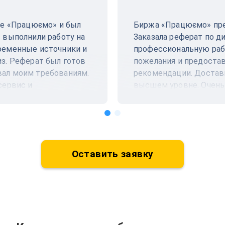
же «Працюємо» и был
Биржа «Працюємо» пре
 выполнили работу на
Заказала реферат по д
ременные источники и
профессиональную рабо
з. Реферат был готов
пожелания и предоста
ал моим требованиям.
рекомендации. Доставк
сервис и
высшем уровне. Очень
ндую всем студентам!
обязательно обращусь 
Оставить заявку