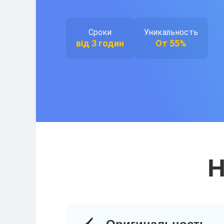
Сроки
Уникальность
від 3 годин
От 55%
Н